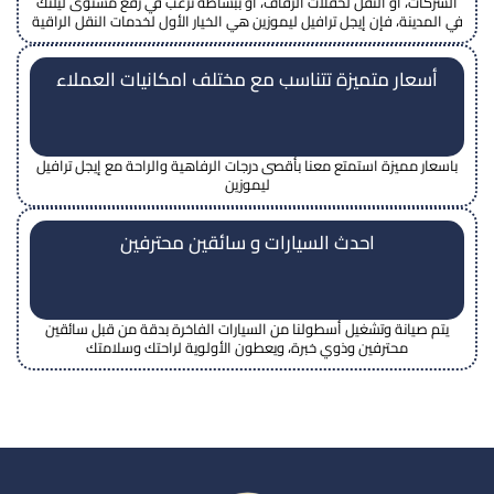
الشركات، أو النقل لحفلات الزفاف، أو ببساطة ترغب في رفع مستوى ليلتك
في المدينة، فإن إيجل ترافيل ليموزين هي الخيار الأول لخدمات النقل الراقية
أسعار متميزة تتناسب مع مختلف امكانيات العملاء
باسعار مميزة استمتع معنا بأقصى درجات الرفاهية والراحة مع إيجل ترافيل
ليموزين
احدث السيارات و سائقين محترفين
يتم صيانة وتشغيل أسطولنا من السيارات الفاخرة بدقة من قبل سائقين
محترفين وذوي خبرة، ويعطون الأولوية لراحتك وسلامتك